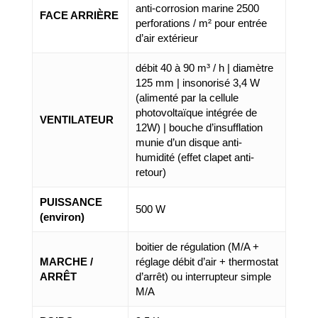
anti-corrosion marine 2500
FACE ARRIÈRE
perforations / m² pour entrée
Gamme standard
d’air extérieur
Gamme G
débit 40 à 90 m³ / h | diamètre
125 mm | insonorisé 3,4 W
Grands bâtiments
(alimenté par la cellule
photovoltaïque intégrée de
VENTILATEUR
12W) | bouche d’insufflation
munie d’un disque anti-
humidité (effet clapet anti-
retour)
PUISSANCE
500 W
(environ)
boitier de régulation (M/A +
MARCHE /
réglage débit d’air + thermostat
ARRÊT
d’arrêt) ou interrupteur simple
M/A