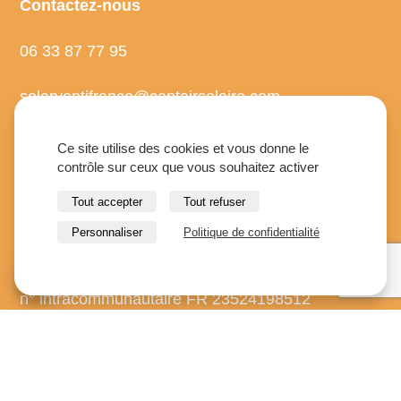
Contactez-nous
06 33 87 77 95
solarventifrance@captairsolaire.com
68 rue de Jouvence – 21000 Dijon
Ce site utilise des cookies et vous donne le
contrôle sur ceux que vous souhaitez activer
SAS RESO
Tout accepter
Tout refuser
Personnaliser
Politique de confidentialité
68 rue de Jouvence 21000 Dijon
Capital social 6000 euros
Siret n° 52419851200021
n° intracommunautaire FR 23524198512
© 2026 Capt'air solaire.