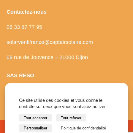
Contactez-nous
06 33 87 77 95
solarventifrance@captairsolaire.com
68 rue de Jouvence – 21000 Dijon
SAS RESO
68 rue de Jouvence 21000 Dijon
Capital social 6000 euros
Ce site utilise des cookies et vous donne le
Siret n° 52419851200021
contrôle sur ceux que vous souhaitez activer
n° intracommunautaire FR 23524198512
Tout accepter
Tout refuser
Personnaliser
Politique de confidentialité
© 2026 Capt'air solaire.