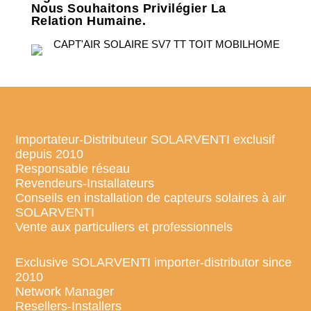
Nous Souhaitons Privilégier La
Relation Humaine.
Importateur-Distributeur SOLARVENTI exclusif
depuis 2010
Responsable réseau
Revendeurs-Installateurs
Conseils en installation de capteurs solaires à air
SOLARVENTI
Vente aux particuliers et professionnels
Exclusive SOLARVENTI importer-distributor since
2010
Network Manager
Resellers-Installers